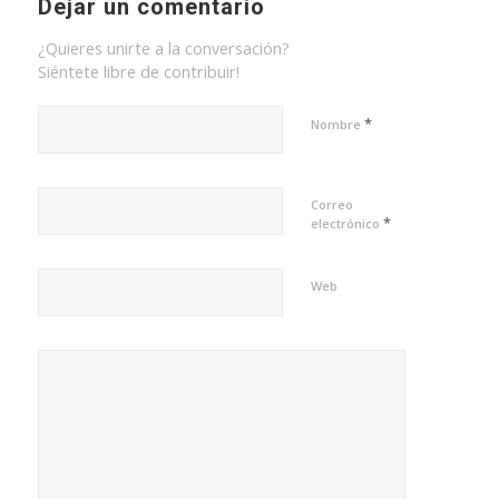
Dejar un comentario
¿Quieres unirte a la conversación?
Siéntete libre de contribuir!
*
Nombre
Correo
*
electrónico
Web