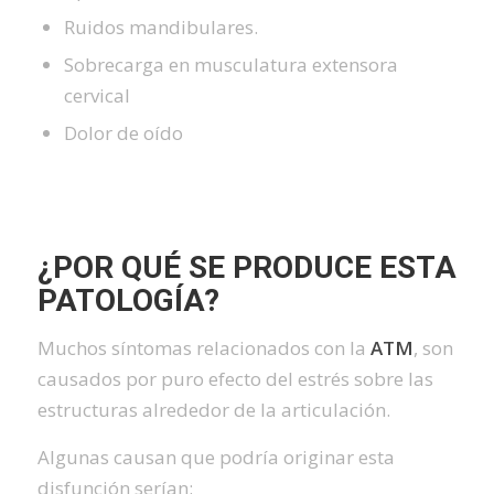
Ruidos mandibulares.
Sobrecarga en musculatura extensora
cervical
Dolor de oído
¿POR QUÉ SE PRODUCE ESTA
PATOLOGÍA?
Muchos síntomas relacionados con la
ATM
, son
causados por puro efecto del estrés sobre las
estructuras alrededor de la articulación.
Algunas causan que podría originar esta
disfunción serían: