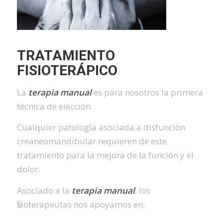
TRATAMIENTO
FISIOTERÁPICO
La
terapia manual
es para nosotros la primera
técnica de elección.
Cualquier patología asociada a disfunción
creaneomandibular requieren de este
tratamiento para la mejora de la función y el
dolor.
Asociado a la
terapia manual
, los
fisioterapeutas nos apoyamos en: