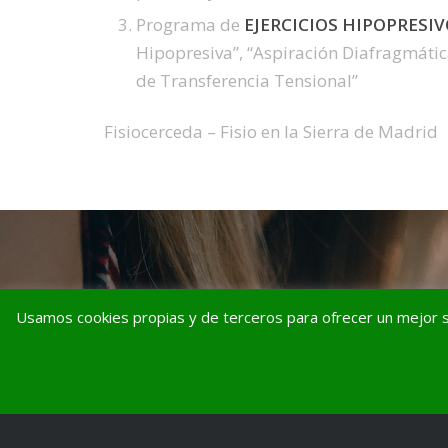
Programa de
EJERCICIOS HIPOPRESI
Hipopresiva”, “Aspiración Diafragmátic
de Transferencia Tensional”
Fisiocerceda – Fisio en la Sierra de Madrid
Usamos cookies propias y de terceros para ofrecer un mejor s