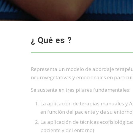
¿ Qué es ?
Representa un modelo de abordaje terapéut
neurovegetativas y emocionales en particul
Se sustenta en tres pilares fundamentales:
La aplicación de terapias manuales y /
en función del paciente y de su entorno
La aplicación de técnicas ecofisiológica
paciente y del entorno)