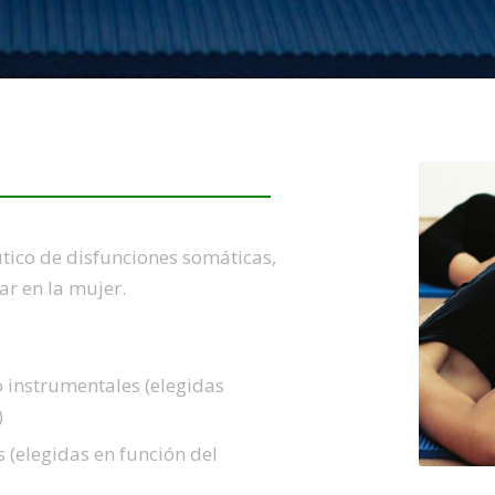
ico de disfunciones somáticas,
ar en la mujer.
o instrumentales (elegidas
)
s (elegidas en función del