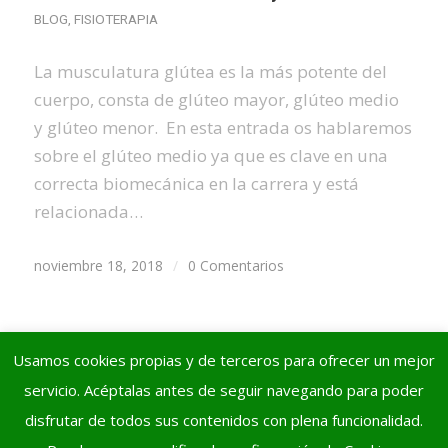
BLOG
,
FISIOTERAPIA
La musculatura glútea es la más potente del
cuerpo, consta de glúteo mayor, glúteo medio
y glúteo menor. En esta entrada os hablaremos
sobre el glúteo medio ya que es clave en una
correcta biomecánica en la carrera y está
relacionada…
noviembre 18, 2018
/
0 Comentarios
Usamos cookies propias y de terceros para ofrecer un mejor
servicio. Acéptalas antes de seguir navegando para poder
disfrutar de todos sus contenidos con plena funcionalidad.