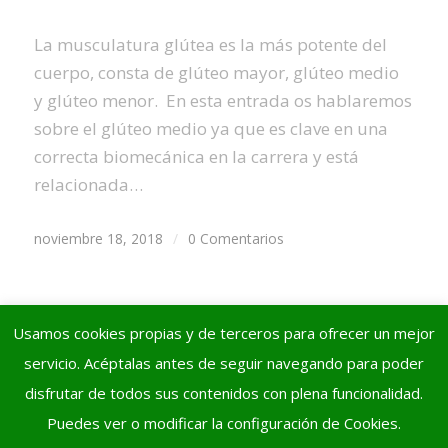
La musculatura glútea es la más potente del
cuerpo, consta de glúteo mayor, glúteo medio
y glúteo menor. En esta entrada os hablaremos
sobre el glúteo medio ya que es clave en una
correcta biomecánica en la carrera y está
relacionada…
noviembre 18, 2018
/
0 Comentarios
Usamos cookies propias y de terceros para ofrecer un mejor
servicio. Acéptalas antes de seguir navegando para poder
disfrutar de todos sus contenidos con plena funcionalidad.
Puedes ver o modificar la configuración de Cookies.
© Copyright - FISIOCERCEDA | Hecho a mano y con mucho
por