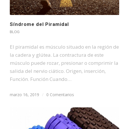
Síndrome del Piramidal
BLOG
El piramidal es músculo situado en la región de
la cadera y glútea. La contractura de este
músculo puede rozar, presionar o comprimir la
salida del nervio ciático. Origen, inserción,
Función. Función Cuando…
marzo 16, 2019
/
0 Comentarios